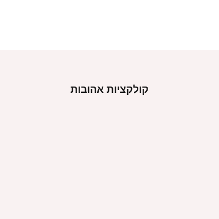
קולקציות אהובות
וצבים לנשים
ארנקים קטנים ופרקטיים
 לאירוח ולחג
סרטים לשיער לנשים