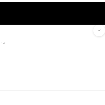
ו
א
י
ל
ה
ביטול השתקת וידאו
י
נווט לפרק הבא
ו
ת
עדי 
V
I
P
ו
ה
צ
ט
ר
פ
י
ל
נ