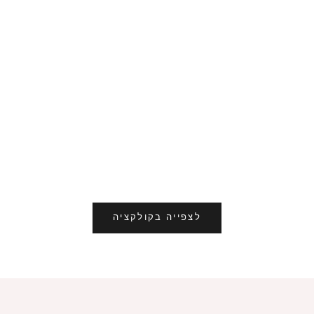
ף פרווה דו-צדדי פרלה
נרתיק משקפיים מיטל
מחיר מבצע
מחיר מבצע
₪129
₪189
לצפייה בקולקציה